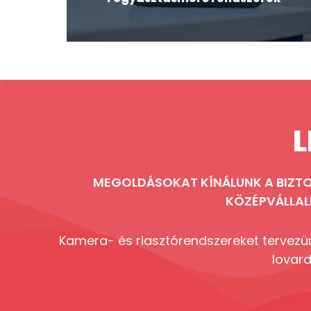
L
MEGOLDÁSOKAT KÍNÁLUNK A BIZTO
KÖZÉPVÁLLA
Kamera- és riasztórendszereket tervezün
lovard