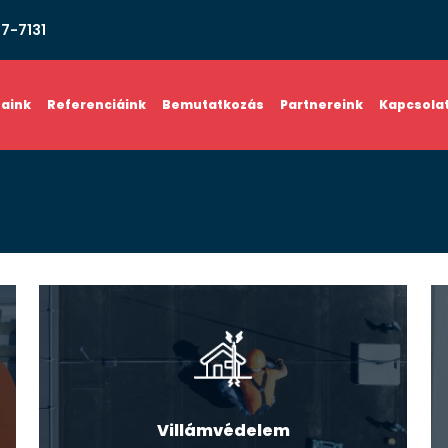
67-7131
saink
Referenciáink
Bemutatkozás
Partnereink
Kapcsola
Villámvédelem