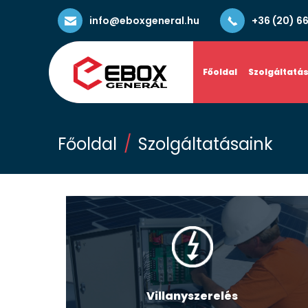
info@eboxgeneral.hu
+36 (20) 6
Főoldal
Szolgáltatá
Főoldal
Szolgáltatásaink
Villanyszerelés