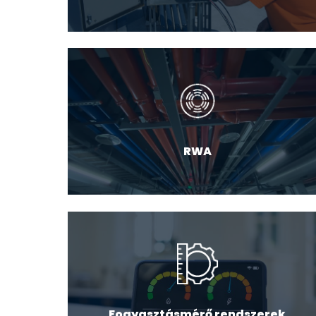
RWA
Fogyasztásmérő rendszerek