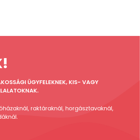
K!
KOSSÁGI ÜGYFELEKNEK, KIS- VAGY
LALATOKNAK.
óházaknál, raktáraknál, horgásztavaknál,
dáknál.