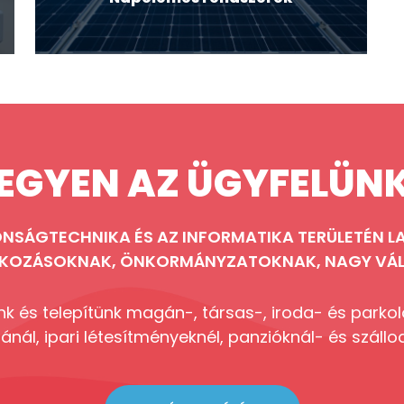
EGYEN AZ ÜGYFELÜN
NSÁGTECHNIKA ÉS AZ INFORMATIKA TERÜLETÉN LA
LKOZÁSOKNAK, ÖNKORMÁNYZATOKNAK, NAGY VÁL
k és telepítünk magán-, társas-, iroda- és parkol
ánál, ipari létesítményeknél, panzióknál- és szállo