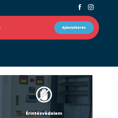
t
Ajánlatkérés
Érintésvédelem