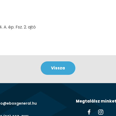
A. ép. Fsz. 2. ajtó
Vissza
Megtalálsz minket
fo@eboxgeneral.hu