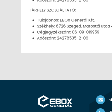
Adószám: 24278535-2-06
TÁRHELY SZOLGÁLTATÓ:
Tulajdonos: EBOX Generál Kft.
Székhely: 6726 Szeged, Marostői utca 4. 
Cégjegyzékszám: 06-09-019959
Adószám: 24278535-2-06
in