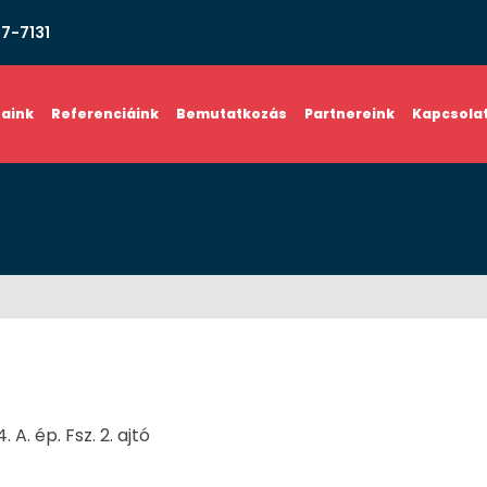
67-7131
saink
Referenciáink
Bemutatkozás
Partnereink
Kapcsola
A. ép. Fsz. 2. ajtó