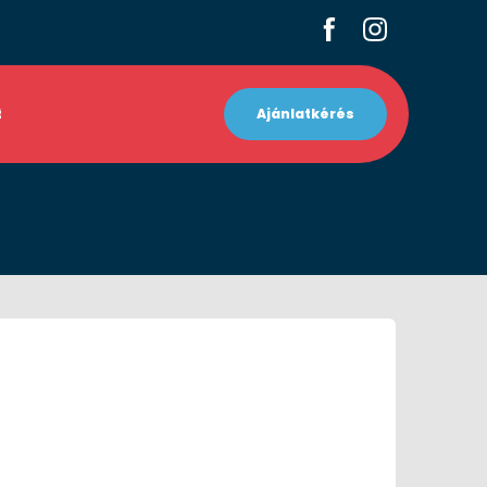
t
Ajánlatkérés