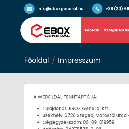
info@eboxgeneral.hu
+36 (20) 6
Főoldal
Szolgáltatá
Főoldal
Impresszum
A WEBOLDAL FENNTARTÓJA:
Tulajdonos: EBOX Generál Kft.
Székhely: 6726 Szeged, Marostői utca 4. 
Cégjegyzékszám: 06-09-019959