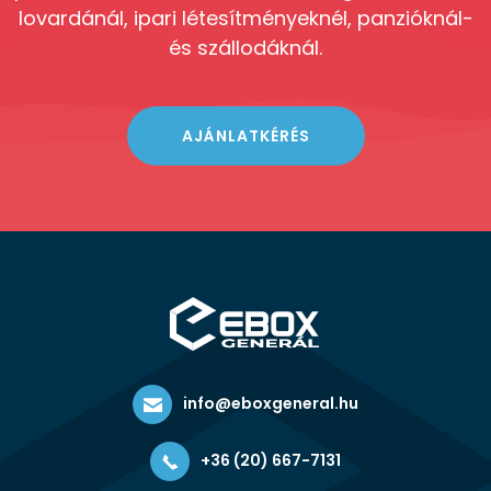
lovardánál, ipari létesítményeknél, panzióknál-
és szállodáknál.
AJÁNLATKÉRÉS
info@eboxgeneral.hu
+36 (20) 667-7131