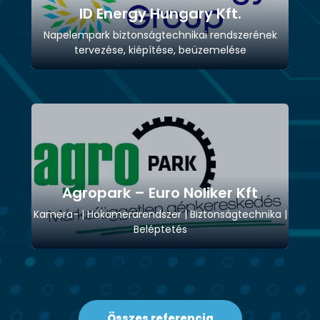
ID Energy Hungary Kft.
Napelempark biztonságtechnikai rendszerének
tervezése, kiépítése, beüzemelése
Agropark – Euro Noliker Kft
Kamera- | Hőkamerarendszer | Biztonságtechnika |
Beléptetés
Összes referencia