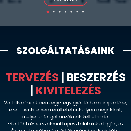
SZOLGÁLTATÁSAINK
TERVEZÉS
| BESZERZÉS
|
KIVITELEZÉS
Vállalkozásunk nem egy- egy gyártó hazai importőre,
ezért senkire nem erőltetetünk olyan megoldást,
melyet a forgalmazóknak kell eladnia.
Mi a több éves szakmai tapasztalataink alapján, az
Ön rendszeréhez ár- érték arányban leginkább